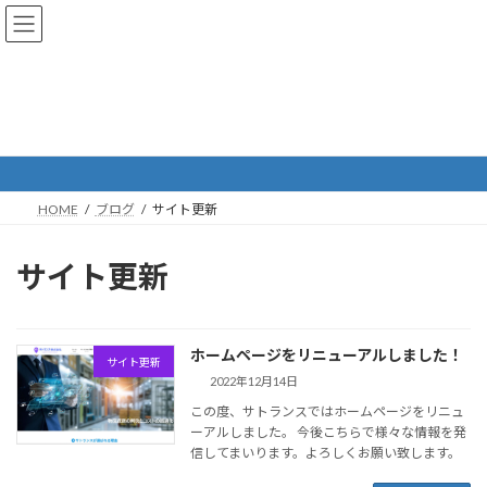
コ
ナ
ン
ビ
テ
ゲ
ン
ー
ツ
シ
へ
ョ
ブログ
ス
ン
キ
に
ッ
移
プ
動
HOME
ブログ
サイト更新
サイト更新
ホームページをリニューアルしました！
サイト更新
2022年12月14日
この度、サトランスではホームページをリニュ
ーアルしました。 今後こちらで様々な情報を発
信してまいります。よろしくお願い致します。